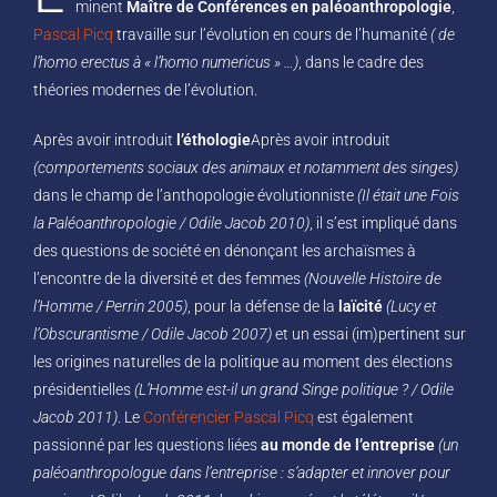
minent
Maître de Conférences en paléoanthropologie
,
Pascal Picq
travaille sur l’évolution en cours de l’humanité
( de
l’homo erectus à « l’homo numericus » …)
, dans le cadre des
théories modernes de l’évolution.
Après avoir introduit
l’éthologie
Après avoir introduit
(comportements sociaux des animaux et notamment des singes)
dans le champ de l’anthopologie évolutionniste
(Il était une Fois
la Paléoanthropologie / Odile Jacob 2010)
, il s’est impliqué dans
des questions de société en dénonçant les archaïsmes à
l’encontre de la diversité et des femmes
(Nouvelle Histoire de
l’Homme / Perrin 2005)
, pour la défense de la
laïcité
(Lucy et
l’Obscurantisme / Odile Jacob 2007)
et un essai (im)pertinent sur
les origines naturelles de la politique au moment des élections
présidentielles
(L’Homme est-il un grand Singe politique ? / Odile
Jacob 2011)
. Le
Conférencier Pascal Picq
est également
passionné par les questions liées
au monde de l’entreprise
(un
paléoanthropologue dans l’entreprise : s’adapter et innover pour