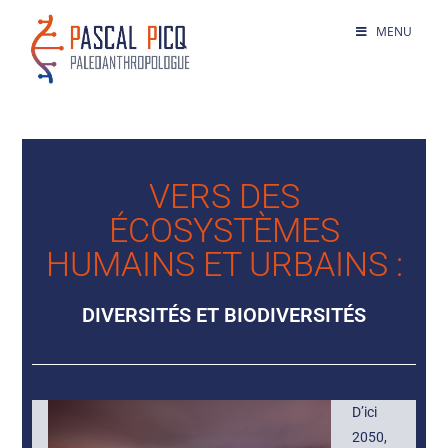
MENU
VERS DES
ÉCOSYSTÈMES
HUMAINS ET URBAINS :
DIVERSITÉS ET BIODIVERSITÉS
D’ici
2050,