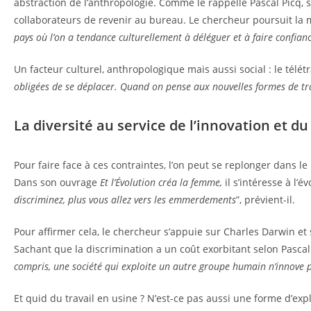
abstraction de l’anthropologie. Comme le rappelle Pascal Picq, 
collaborateurs de revenir au bureau. Le chercheur poursuit la 
pays où l’on a tendance culturellement à déléguer et à faire confianc
Un facteur culturel, anthropologique mais aussi social : le télé
obligées de se déplacer. Quand on pense aux nouvelles formes de tra
La diversité au service de l’innovation et du
Pour faire face à ces contraintes, l’on peut se replonger dans le
Dans son ouvrage
Et l’Évolution créa la femme,
il s’intéresse à l’
discriminez, plus vous allez vers les emmerdements
”, prévient-il.
Pour affirmer cela, le chercheur s’appuie sur Charles Darwin et s
Sachant que la discrimination a un coût exorbitant selon Pascal
compris, une société qui exploite un autre groupe humain n’innove 
Et quid du travail en usine ? N’est-ce pas aussi une forme d’e