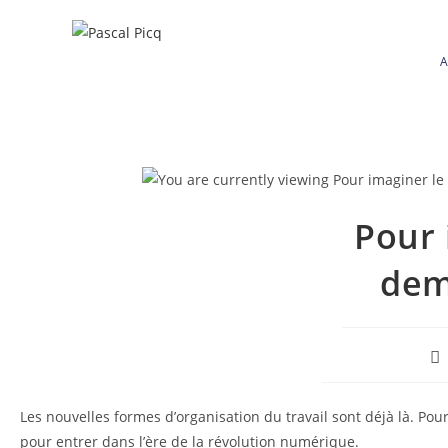
Skip
to
content
A
Pour 
dem
Au
de
la
pu
Les nouvelles formes d’organisation du travail sont déjà là. Po
pour entrer dans l’ère de la révolution numérique.