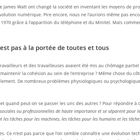
mes Watt ont changé la société en inventant les moyens de product
révolution numérique. Pire encore, nous ne l’aurions même pas enco
ées 1970 grâce à l’apparition du téléphone et du Minitel. Mais comm
est pas à la portée de toutes et tous
availleurs et des travailleuses avaient été mis au chômage partiel 
 maintenir la cohésion au sein de l’entreprise ? Même chose du cô
seulement. De nombreux problèmes physiologiques ou psychologiques
, et quand peut-on se passer les uns des autres ? Pour répondre à
 sociales ou professionnelles de haute importance et se séparent pour l
nt les tâches pour les machines, les tâches pour les humains et les tâch
s. Ce n’est pas parce que l’on semble connaître une évolution techn