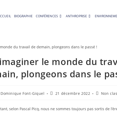
CCUEIL
BIOGRAPHIE
CONFÉRENCES
ANTHROPRISE
ENVIRONNEM
imaginer le monde du trav
ain, plongeons dans le pas
teur/autrice
Publication
Post
Dominique Font-Giquel
21 décembre 2022
Non cla
publiée :
category:
blication :
urtant, selon Pascal Picq, nous ne sommes toujours pas sortis de l’