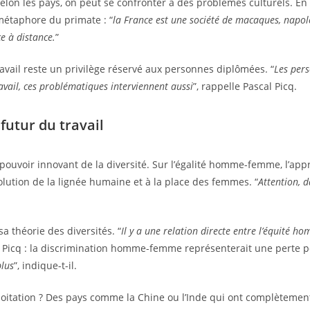
selon les pays, on peut se confronter à des problèmes culturels. 
métaphore du primate : “
la France est une société de macaques, napolé
e à distance.
”
travail reste un privilège réservé aux personnes diplômées. “
Les pers
vail, ces problématiques interviennent aussi
”, rappelle Pascal Picq.
 futur du travail
 pouvoir innovant de la diversité. Sur l’égalité homme-femme, l’appr
évolution de la lignée humaine et à la place des femmes. “
Attention, d
a théorie des diversités. “
Il y a une relation directe entre l’équité h
 Picq : la discrimination homme-femme représenterait une perte pot
plus
”, indique-t-il.
xploitation ? Des pays comme la Chine ou l’Inde qui ont complèteme