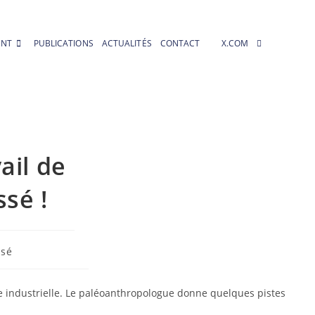
Toggle
ENT
PUBLICATIONS
ACTUALITÉS
CONTACT
X.COM
website
search
ail de
sé !
ssé
ère industrielle. Le paléoanthropologue donne quelques pistes