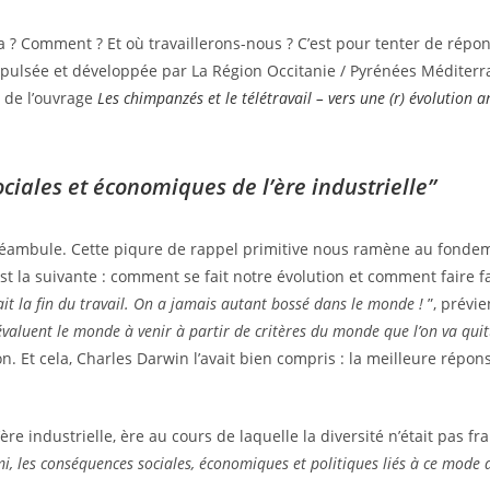
a ? Comment ? Et où travaillerons-nous ? C’est pour tenter de répo
ulsée et développée par La Région Occitanie / Pyrénées Méditerra
r de l’ouvrage
Les chimpanzés et le télétravail – vers une (r) évolution
iales et économiques de l’ère industrielle”
préambule. Cette piqure de rappel primitive nous ramène au fondeme
st la suivante : comment se fait notre évolution et comment faire f
t la fin du travail. On a jamais autant bossé dans le monde !
”, prévi
 évaluent le monde à venir à partir de critères du monde que l’on va quit
 Et cela, Charles Darwin l’avait bien compris : la meilleure répon
re industrielle, ère au cours de laquelle la diversité n’était pas f
mi, les conséquences sociales, économiques et politiques liés à ce mode